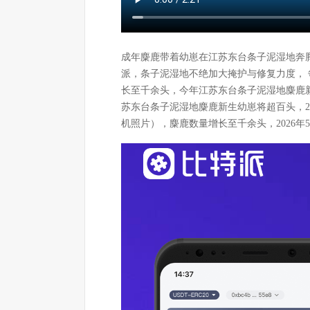
成年麋鹿带着幼崽在江苏东台条子泥湿地奔腾
派，条子泥湿地不绝加大掩护与修复力度， 每
长至千余头，今年江苏东台条子泥湿地麋鹿
苏东台条子泥湿地麋鹿新生幼崽将超百头，20
机照片），麋鹿数量增长至千余头，2026年