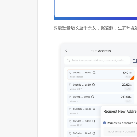
麋鹿数量增长至千余头，据监测，生态环境