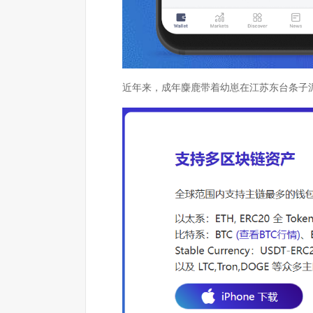
近年来，成年麋鹿带着幼崽在江苏东台条子泥