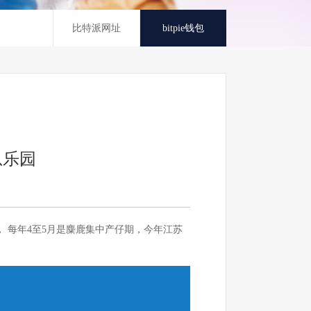
比特派网址
bitpie钱包
息乐园
 每年4至5月是麋鹿集中产仔期，今年江苏