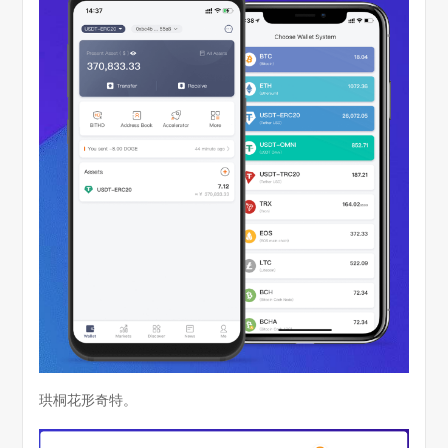
珙桐花形奇特。