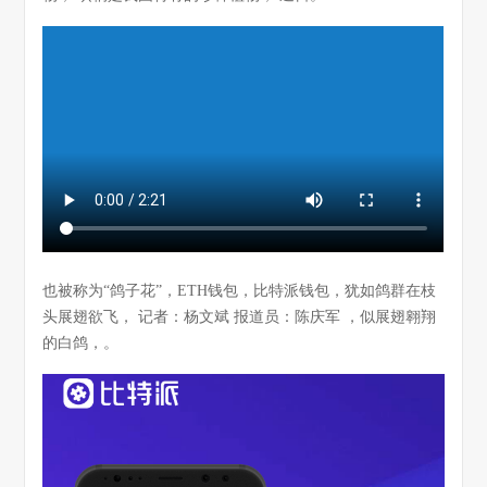
也被称为“鸽子花”，ETH钱包，比特派钱包，犹如鸽群在枝
头展翅欲飞， 记者：杨文斌 报道员：陈庆军 ，似展翅翱翔
的白鸽，。